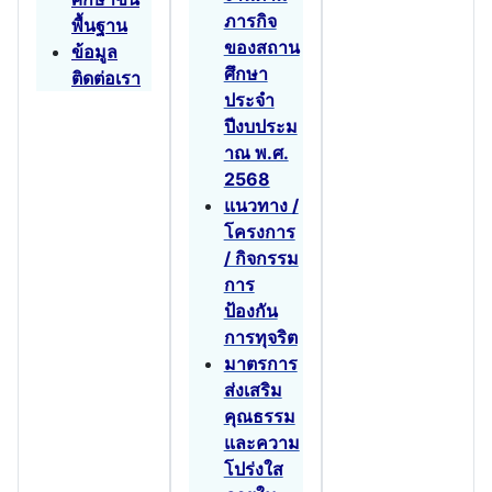
ภารกิจ
พื้นฐาน
ของสถาน
ข้อมูล
ศึกษา
ติดต่อเรา
ประจำ
ปีงบประม
าณ พ.ศ.
2568
แนวทาง /
โครงการ
/ กิจกรรม
การ
ป้องกัน
การทุจริต
มาตรการ
ส่งเสริม
คุณธรรม
และความ
โปร่งใส