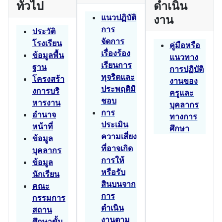
ทั่วไป
ดำเนิน
แนวปฏิบัติ
งาน
การ
ประวัติ
จัดการ
โรงเรียน
คู่มือหรือ
เรื่องร้อง
ข้อมูลพื้น
แนวทาง
เรียนการ
ฐาน
การปฏิบัติ
ทุจริตและ
โครงสร้า
งานของ
ประพฤติมิ
งการบริ
ครูและ
ชอบ
หารงาน
บุคลากร
การ
อำนาจ
ทางการ
ประเมิน
หน้าที่
ศึกษา
ความเสี่ยง
ข้อมูล
ที่อาจเกิด
บุคลากร
การให้
ข้อมูล
หรือรับ
นักเรียน
สินบนจาก
คณะ
การ
กรรมการ
ดำเนิน
สถาน
งานตาม
ศึกษาขั้น