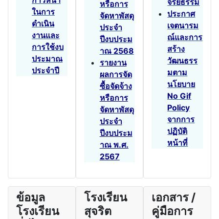
ก้าวหน้า
จริยธรรม
หรือการ
ในการ
ประกาศ
จัดหาพัสดุ
ดำเนิน
เจตนารม
ประจำ
งานและ
ณ์และการ
ปีงบประม
การใช้งบ
สร้าง
าณ 2568
ประมาณ
วัฒนธรร
รายงาน
ประจำปี
มตาม
ผลการจัด
นโยบาย
ซื้อจัดจ้าง
No Gif
หรือการ
Policy
จัดหาพัสดุ
จากการ
ประจำ
ปฏิบัติ
ปีงบประม
หน้าที่
าณ พ.ศ.
2567
ข้อมูล
โรงเรียน
เอกสาร /
โรงเรียน
สุจริต
คู่มือการ