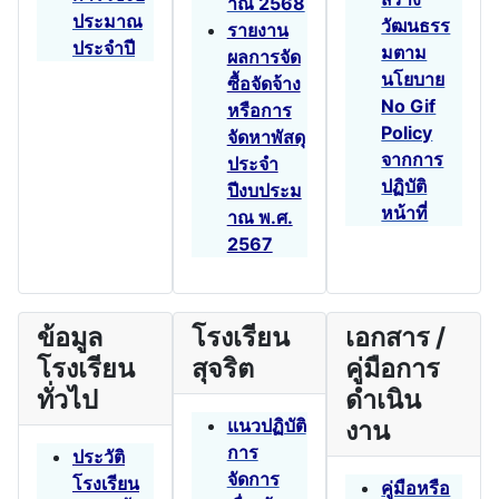
าณ 2568
ประมาณ
วัฒนธรร
รายงาน
ประจำปี
มตาม
ผลการจัด
นโยบาย
ซื้อจัดจ้าง
No Gif
หรือการ
Policy
จัดหาพัสดุ
จากการ
ประจำ
ปฏิบัติ
ปีงบประม
หน้าที่
าณ พ.ศ.
2567
ข้อมูล
โรงเรียน
เอกสาร /
โรงเรียน
สุจริต
คู่มือการ
ทั่วไป
ดำเนิน
แนวปฏิบัติ
งาน
การ
ประวัติ
จัดการ
โรงเรียน
คู่มือหรือ