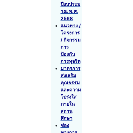
ปีงบประม
าณ พ.ศ.
2568
แนวทาง /
โครงการ
/ กิจกรรม
การ
ป้องกัน
การทุจริต
มาตรการ
ส่งเสริม
คุณธรรม
และความ
โปร่งใส
ภายใน
สถาน
ศึกษา
ช่อง
ทางการ