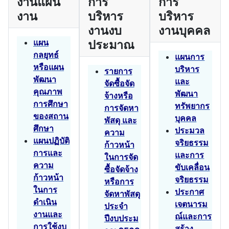
งานแผน
การ
การ
งาน
บริหาร
บริหาร
งานงบ
งานบุคคล
แผน
ประมาณ
กลยุทธ์
แผนการ
หรือแผน
บริหาร
รายการ
พัฒนา
และ
จัดซื้อจัด
คุณภาพ
พัฒนา
จ้างหรือ
การศึกษา
ทรัพยากร
การจัดหา
ของสถาน
บุคคล
พัสดุ และ
ศึกษา
ประมวล
ความ
แผนปฏิบัติ
จริยธรรม
ก้าวหน้า
การและ
และการ
ในการจัด
ความ
ขับเคลื่อน
ซื้อจัดจ้าง
ก้าวหน้า
จริยธรรม
หรือการ
ในการ
ประกาศ
จัดหาพัสดุ
ดำเนิน
เจตนารม
ประจำ
งานและ
ณ์และการ
ปีงบประม
การใช้งบ
สร้าง