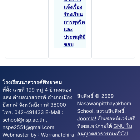
แจ้งเรื่อง
ร้องเรียน
การทุจริต
และ
ประพฤติมิ
ชอบ
โรงเรียนนาสวรรค์พิทยาคม
ที่ตั้ง เลขที่ 199 หมู่ 4 บ้านหนอง
ลิขสิทธิ์ © 2569
แสง ตำบลนาสวรรค์ อำเภอเมือง
Nasawanpitthayakhom
บึงกาฬ จังหวัดบึงกาฬ 38000
School. สงวนลิขสิทธิ์.
โทร. 042-491433 E-Mail :
Joomla!
เป็นซอฟต์แวร์เสรี
school@nsp.ac.th ,
ที่เผยแพร่ภายใต้
GNU ใบ
nspe2551@gmail.com
อนุญาตสาธารณะทั่วไป
Webmaster by : Worranatchira