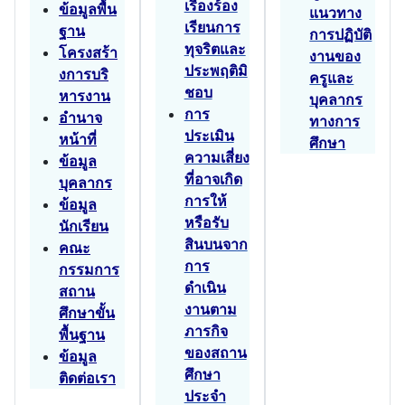
เรื่องร้อง
ข้อมูลพื้น
แนวทาง
เรียนการ
ฐาน
การปฏิบัติ
ทุจริตและ
โครงสร้า
งานของ
ประพฤติมิ
งการบริ
ครูและ
ชอบ
หารงาน
บุคลากร
การ
อำนาจ
ทางการ
ประเมิน
หน้าที่
ศึกษา
ความเสี่ยง
ข้อมูล
ที่อาจเกิด
บุคลากร
การให้
ข้อมูล
หรือรับ
นักเรียน
สินบนจาก
คณะ
การ
กรรมการ
ดำเนิน
สถาน
งานตาม
ศึกษาขั้น
ภารกิจ
พื้นฐาน
ของสถาน
ข้อมูล
ศึกษา
ติดต่อเรา
ประจำ